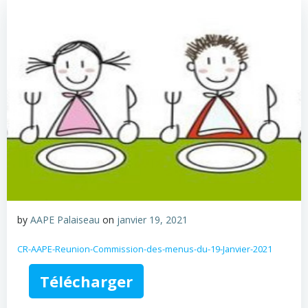
by
AAPE Palaiseau
on
janvier 19, 2021
CR-AAPE-Reunion-Commission-des-menus-du-19-Janvier-2021
Télécharger