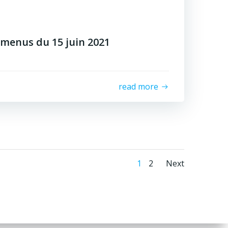
menus du 15 juin 2021
read more
Posts
Posts
Page
Page
1
2
Next
navigatio
naviga