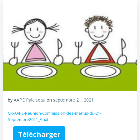
by
AAPE Palaiseau
on
septembre 21, 2021
CR-AAPE-Reunion-Commission-des-menus-du-21-
Septembre2021_Final
Télécharger