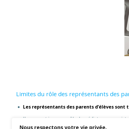
Limites du rôle des représentants des pa
Les représentants des parents d’élèves sont 
Ils peuvent jouer un rôle de médiateur ou assist
rendre à un rendez-vous dans le cadre de la scola
Nous respectons votre vie privée.