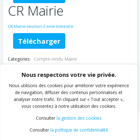
CR Mairie
CR-Mairie-reunion-2-eme-trimestre
Télécharger
Categories:
Compte-rendu Mairie
Tags:
Compte-rendu
Mairie
Nous respectons votre vie privée.
Post
Post
Previous post
Next post
Nous utilisons des cookies pour améliorer votre expérience
de navigation, diffuser des contenus personnalisés et
navigation
navigation
No responses yet
analyser notre trafic. En cliquant sur « Tout accepter »,
vous consentez à notre utilisation des cookies.
Consulter
la gestion des cookies
Consulter
la politique de confidentialité