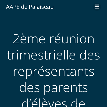
Aller
AAPE de Palaiseau
au
contenu
2ème réunion
trimestrielle des
représentants
des parents
d’élèves de