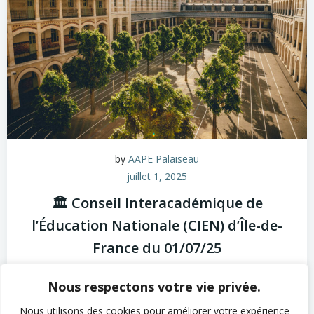
by
AAPE Palaiseau
juillet 1, 2025
🏛️ Conseil Interacadémique de
l’Éducation Nationale (CIEN) d’Île-de-
France du 01/07/25
Le 1er juillet 2025, Nabil Bouzerna, Vice-président de
Nous respectons votre vie privée.
l’UNAAPE Île-de-France, délégué à l’Académie de
Versailles, et […]
Nous utilisons des cookies pour améliorer votre expérience