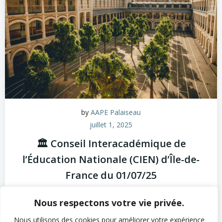
by
AAPE Palaiseau
juillet 1, 2025
🏛️ Conseil Interacadémique de
l’Éducation Nationale (CIEN) d’Île-de-
France du 01/07/25
Le 1er juillet 2025, Nabil Bouzerna, Vice-président de
Nous respectons votre vie privée.
l’UNAAPE Île-de-France, délégué à l’Académie de
Versailles, et […]
Nous utilisons des cookies pour améliorer votre expérience