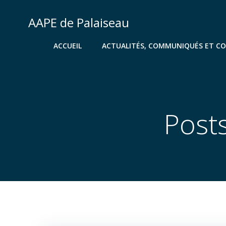
Aller
au
AAPE de Palaiseau
contenu
ACCUEIL
ACTUALITÉS, COMMUNIQUÉS ET C
Post