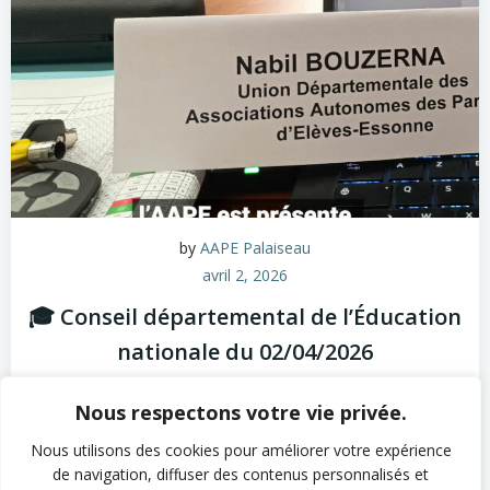
by
AAPE Palaiseau
avril 2, 2026
🎓 Conseil départemental de l’Éducation
nationale du 02/04/2026
Le 2 avril 2026, Nabil Bouzerna, Vice-président de
Nous respectons votre vie privée.
l’UNAAPE Île-de-France, délégué à l’Académie de
Versailles, et Administrateur […]
Nous utilisons des cookies pour améliorer votre expérience
de navigation, diffuser des contenus personnalisés et