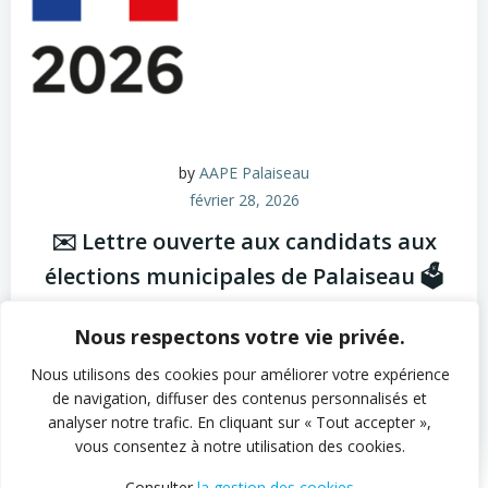
by
AAPE Palaiseau
février 28, 2026
✉️ Lettre ouverte aux candidats aux
élections municipales de Palaiseau 🗳️
Depuis décembre 2025, les adhérents de
Nous respectons votre vie privée.
l’Association Autonome des Parents d’Élèves (AAPE)
de Palaiseau ont mené […]
Nous utilisons des cookies pour améliorer votre expérience
de navigation, diffuser des contenus personnalisés et
analyser notre trafic. En cliquant sur « Tout accepter »,
0
read more
vous consentez à notre utilisation des cookies.
Consulter
la gestion des cookies