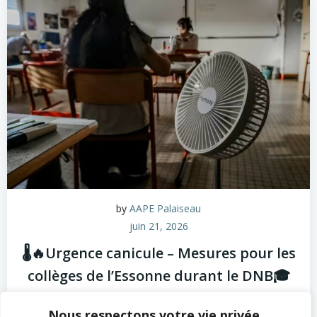
by
AAPE Palaiseau
juin 21, 2026
🌡️🔥Urgence canicule – Mesures pour les
collèges de l’Essonne durant le DNB🎓
Essonne se mobilise pour défendre des conditions
Nous respectons votre vie privée.