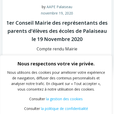
by
AAPE Palaiseau
novembre 19, 2020
1er Conseil Mairie des représentants des
parents d’élèves des écoles de Palaiseau
le 19 Novembre 2020
Compte rendu Mairie
0
read more
Nous respectons votre vie privée.
Nous utilisons des cookies pour améliorer votre expérience
de navigation, diffuser des contenus personnalisés et
analyser notre trafic. En cliquant sur « Tout accepter »,
Posts
Posts
vous consentez à notre utilisation des cookies.
Page
Page
Page
Page
Previous
1
2
3
4
Consulter
la gestion des cookies
navigation
navigation
Consulter
la politique de confidentialité